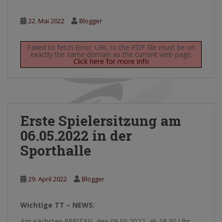
22. Mai 2022
Blogger
Failed to fetch Error: URL to the PDF file must be on
exactly the same domain as the current web page.
Click here for more info
Erste Spielersitzung am
06.05.2022 in der
Sporthalle
29. April 2022
Blogger
Wichtige TT – NEWS:
Am nächsten FREITAG, den 06.05.2022, ab 18.30 Uhr