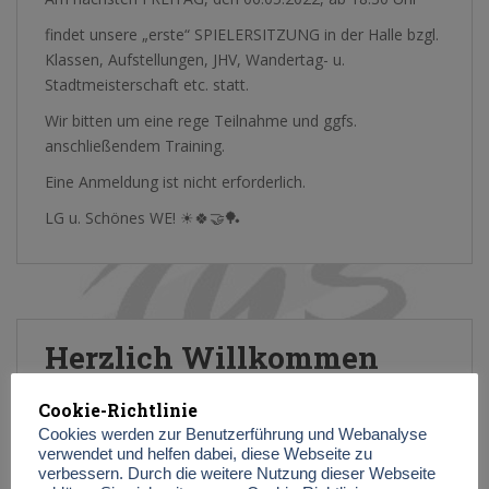
findet unsere „erste“ SPIELERSITZUNG in der Halle bzgl.
Klassen, Aufstellungen, JHV, Wandertag- u.
Stadtmeisterschaft etc. statt.
Wir bitten um eine rege Teilnahme und ggfs.
anschließendem Training.
Eine Anmeldung ist nicht erforderlich.
LG u. Schönes WE! ☀🍀🤝🏓
Herzlich Willkommen
Cookie-Richtlinie
7. April 2022
Blogger
Cookies werden zur Benutzerführung und Webanalyse
verwendet und helfen dabei, diese Webseite zu
verbessern. Durch die weitere Nutzung dieser Webseite
auf der Internetseite der