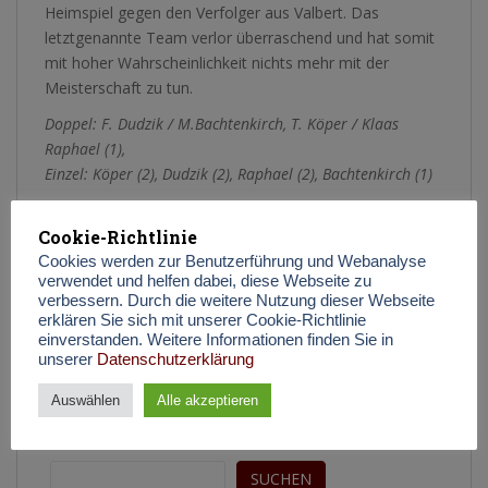
Heimspiel gegen den Verfolger aus Valbert. Das
letztgenannte Team verlor überraschend und hat somit
mit hoher Wahrscheinlichkeit nichts mehr mit der
Meisterschaft zu tun.
Doppel: F. Dudzik / M.Bachtenkirch, T. Köper / Klaas
Raphael (1),
Einzel: Köper (2), Dudzik (2), Raphael (2), Bachtenkirch (1)
Cookie-Richtlinie
Beitragsnavigation
Cookies werden zur Benutzerführung und Webanalyse
Herren-Teams starten mit 3 Siegen in die Rückrunde!
verwendet und helfen dabei, diese Webseite zu
verbessern. Durch die weitere Nutzung dieser Webseite
erklären Sie sich mit unserer Cookie-Richtlinie
28.01.2023 – Jungen 15 Kreisliga / TuS Halver II (a.K.) : TuS Neuenrade
einverstanden. Weitere Informationen finden Sie in
/ 3:7
unserer
Datenschutzerklärung
Auswählen
Alle akzeptieren
Suchen
SUCHEN