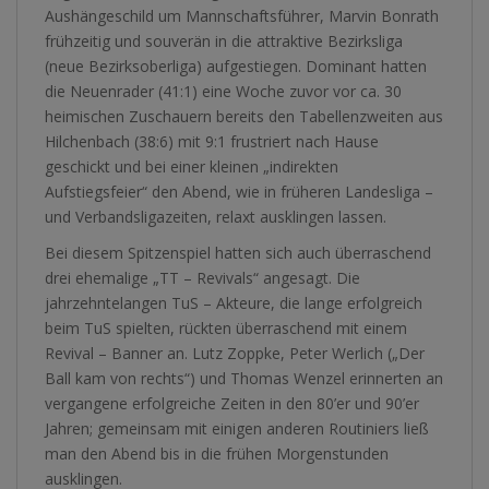
Aushängeschild um Mannschaftsführer, Marvin Bonrath
frühzeitig und souverän in die attraktive Bezirksliga
(neue Bezirksoberliga) aufgestiegen. Dominant hatten
die Neuenrader (41:1) eine Woche zuvor vor ca. 30
heimischen Zuschauern bereits den Tabellenzweiten aus
Hilchenbach (38:6) mit 9:1 frustriert nach Hause
geschickt und bei einer kleinen „indirekten
Aufstiegsfeier“ den Abend, wie in früheren Landesliga –
und Verbandsligazeiten, relaxt ausklingen lassen.
Bei diesem Spitzenspiel hatten sich auch überraschend
drei ehemalige „TT – Revivals“ angesagt.
Die
jahrzehntelangen TuS – Akteure, die lange erfolgreich
beim TuS spielten, rückten überraschend mit einem
Revival – Banner an. Lutz Zoppke, Peter Werlich („Der
Ball kam von rechts“) und Thomas Wenzel erinnerten an
vergangene erfolgreiche Zeiten in den 80’er und 90’er
Jahren; gemeinsam mit einigen anderen Routiniers ließ
man den Abend bis in die frühen Morgenstunden
ausklingen.