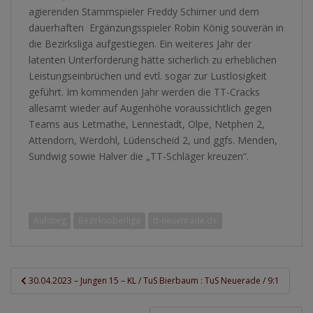
agierenden Stammspieler Freddy Schirner und dem
dauerhaften Ergänzungsspieler Robin König souverän in
die Bezirksliga aufgestiegen. Ein weiteres Jahr der
latenten Unterforderung hätte sicherlich zu erheblichen
Leistungseinbrüchen und evtl. sogar zur Lustlosigkeit
geführt. Im kommenden Jahr werden die TT-Cracks
allesamt wieder auf Augenhöhe voraussichtlich gegen
Teams aus Letmathe, Lennestadt, Olpe, Netphen 2,
Attendorn, Werdohl, Lüdenscheid 2, und ggfs. Menden,
Sundwig sowie Halver die „TT-Schläger kreuzen“.
Aufstieg
Bezirksoberliga
tt-neuenrade.de
Beitragsnavigation
30.04.2023 – Jungen 15 – KL / TuS Bierbaum : TuS Neuerade / 9:1