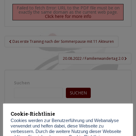
Failed to fetch Error: URL to the PDF file must be on
exactly the same domain as the current web page.
Click here for more info
Beitragsnavigation
Das erste Training nach der Sommerpause mit 11 Akteuren
20.08.2022 / Familienwandertag 2.0
Suchen
SUCHEN
Cookie-Richtlinie
Cookies werden zur Benutzerführung und Webanalyse
verwendet und helfen dabei, diese Webseite zu
verbessern. Durch die weitere Nutzung dieser Webseite